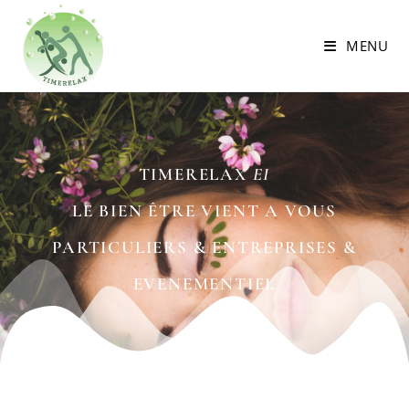
MENU
TIMERELAX
EI
LE BIEN ÊTRE VIENT A VOUS
PARTICULIERS & ENTREPRISES &
EVENEMENTIEL