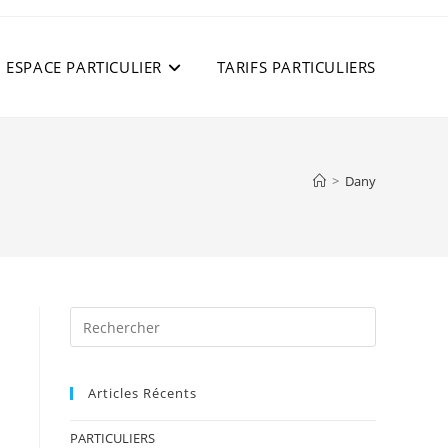
ESPACE PARTICULIER
TARIFS PARTICULIERS
>
Dany
Press
Escape
to
Articles Récents
close
the
PARTICULIERS
search