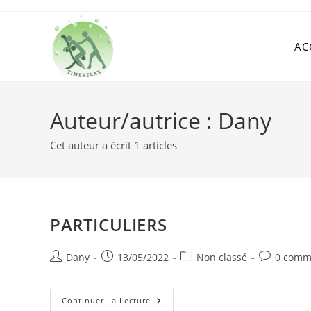
Skip
to
content
AC
Auteur/autrice :
Dany
Cet auteur a écrit 1 articles
PARTICULIERS
Auteur/autrice
Publication
Post
Commentai
Dany
13/05/2022
Non classé
0 comm
de
publiée :
category:
de
la
la
publication :
PARTICULIERS
publication
Continuer La Lecture